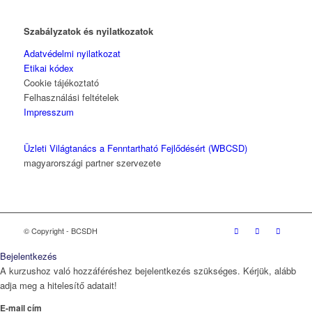
Szabályzatok és nyilatkozatok
Adatvédelmi nyilatkozat
Etikai kódex
Cookie tájékoztató
Felhasználási feltételek
Impresszum
Üzleti Világtanács a Fenntartható Fejlődésért (WBCSD)
magyarországi partner szervezete
© Copyright - BCSDH
Bejelentkezés
A kurzushoz való hozzáféréshez bejelentkezés szükséges. Kérjük, alább
adja meg a hitelesítő adatait!
E-mail cím