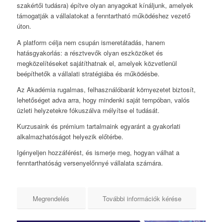
szakértői tudásra) építve olyan anyagokat kínáljunk, amelyek
támogatják a vállalatokat a fenntartható működéshez vezető
úton.
A platform célja nem csupán ismeretátadás, hanem
hatásgyakorlás: a résztvevők olyan eszközöket és
megközelítéseket sajátíthatnak el, amelyek közvetlenül
beépíthetők a vállalati stratégiába és működésbe.
Az Akadémia rugalmas, felhasználóbarát környezetet biztosít,
lehetőséget adva arra, hogy mindenki saját tempóban, valós
üzleti helyzetekre fókuszálva mélyítse el tudását.
Kurzusaink és prémium tartalmaink egyaránt a gyakorlati
alkalmazhatóságot helyezik előtérbe.
Igényeljen hozzáférést, és ismerje meg, hogyan válhat a
fenntarthatóság versenyelőnnyé vállalata számára.
Megrendelés
További információk kérése