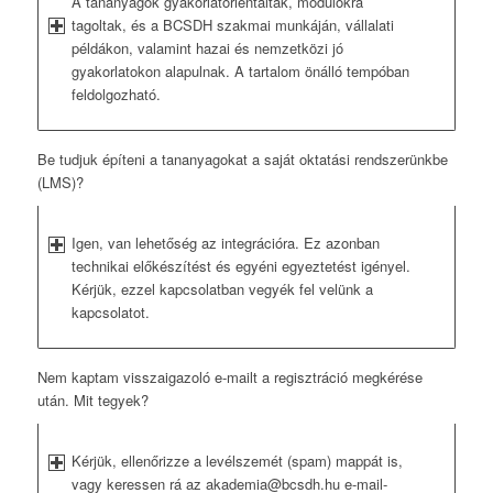
A tananyagok gyakorlatorientáltak, modulokra
tagoltak, és a BCSDH szakmai munkáján, vállalati
példákon, valamint hazai és nemzetközi jó
gyakorlatokon alapulnak. A tartalom önálló tempóban
feldolgozható.
Be tudjuk építeni a tananyagokat a saját oktatási rendszerünkbe
(LMS)?
Igen, van lehetőség az integrációra. Ez azonban
technikai előkészítést és egyéni egyeztetést igényel.
Kérjük, ezzel kapcsolatban vegyék fel velünk a
kapcsolatot.
Nem kaptam visszaigazoló e-mailt a regisztráció megkérése
után. Mit tegyek?
Kérjük, ellenőrizze a levélszemét (spam) mappát is,
vagy keressen rá az akademia@bcsdh.hu e-mail-