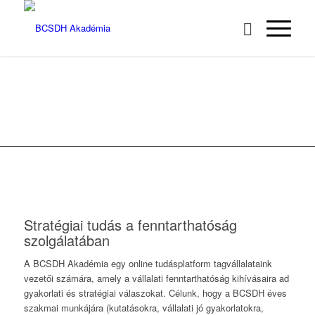
BCSDH AKADÉMIA
MEGRENDELÉS
ONLINE KURZUSOK
Stratégiai tudás a fenntarthatóság
szolgálatában
A BCSDH Akadémia egy online tudásplatform tagvállalataink
vezetői számára, amely a vállalati fenntarthatóság kihívásaira ad
gyakorlati és stratégiai válaszokat. Célunk, hogy a BCSDH éves
szakmai munkájára (kutatásokra, vállalati jó gyakorlatokra,