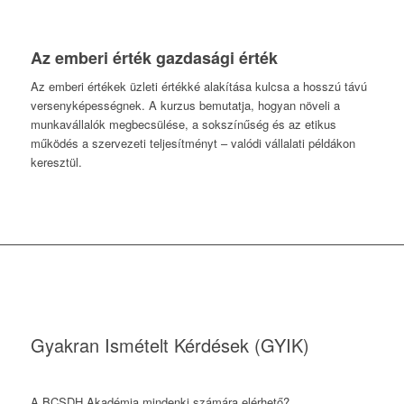
Az emberi érték gazdasági érték
Az emberi értékek üzleti értékké alakítása kulcsa a hosszú távú
versenyképességnek. A kurzus bemutatja, hogyan növeli a
munkavállalók megbecsülése, a sokszínűség és az etikus
működés a szervezeti teljesítményt – valódi vállalati példákon
keresztül.
Gyakran Ismételt Kérdések (GYIK)
A BCSDH Akadémia mindenki számára elérhető?