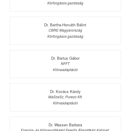
Körforgásos gazdaság
Dr. Bartha-Horváth Bálint
CBRE Magyarország
Körforgásos gazdaság
Dr. Bartus Gábor
NFFT
Klímaadaptáció
Dr. Kovács Károly
MaSzeSz, Pureco Kft.
Klímaadaptáció
Dr. Wassen Barbara
Energia- és Klímapolitikáért Felelős Államtitkári Kabinet,