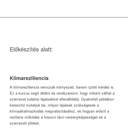
Előkészítés alatt:
Klímareziliencia
A klímareziliencia nemcsak környezeti, hanem üzleti kérdés is.
Ez a kurzus segít átlátni és rendszerezni, hogy miként válhat a
szervezet tudatos lépésekkel ellenállóbbá. Gyakorlati példákon
keresztül mutatjuk be, milyen lépések szükségesek a
klímaalkalmazkodás megvalósításához, és hogyan erősíti a
reziliens működés a hosszú távú versenyképességet és a
szervezeti jóllétet.