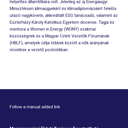
helyettes államtitkára volt. Jelenleg az új Energiaügyi
Minisztérium klímaügyekért és klímadiplomáciáért felelős
utazó nagykövete, akkreditált ESG tanácsadó, valamint az
Eszterházy Károly Katolikus Egyetem docense. Tagja és
mentora a Women in Energy (WONY) szakmai
közösségnek és a Magyar Üzleti Vezetők Fórumának
(HBLF), amelyek célja többek között a nők arányának
növelése a vezető pozíciókban.
Follow a manual added link